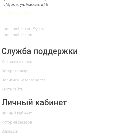
г. Муром, ул. Ямская, д.16
+7 (495) 532-96-51
home-mebel-com@ya.ru
home-mebel.com
Служба поддержки
Доставка и оплата
Возврат товара
Политика Безопасности
Карта сайта
Личный кабинет
Личный кабинет
История заказов
Закладки