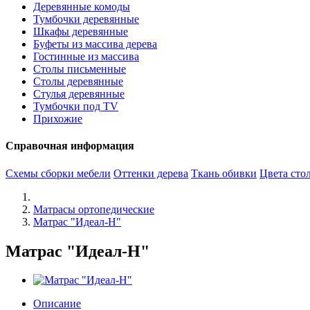
Деревянные комоды
Тумбочки деревянные
Шкафы деревянные
Буфеты из массива дерева
Гостинные из массива
Столы письменные
Столы деревянные
Стулья деревянные
Тумбочки под TV
Прихожие
Справочная информация
Схемы сборки мебели
Оттенки дерева
Ткань обивки
Цвета ст
Матрасы ортопедические
Матрас "Идеал-Н"
Матрас "Идеал-Н"
Описание